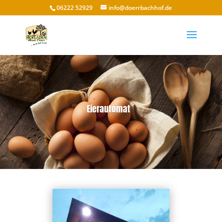
06222 52929
info@doerrbachhof.de
Eierautomat