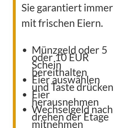
Sie garantiert immer
mit frischen Eiern.
Münzgeld oder 5
oder 10 EUR
Schein
bereithalten
Eier auswählen
und Taste drücken
Eier
herausnehmen
Wechselgeld nach
drehen der Etage
mitnehmen